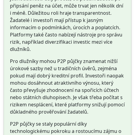
připsání peněz na účet, může trvat jen několik dní
i méně. Důležitou roli hraje transparentnost.
Žadatelé i investoři mají přístup k jasným
informacím o podmínkách, úrocích a poplatcích.
Platformy také často nabízejí nástroje pro správu
rizik, například diverzifikaci investic mezi více
dlužníků.
Pro dlužníky mohou P2P půjčky znamenat nižší
úrokové sazby než u tradičních úvěrů, zejména
pokud mají dobrý kreditní profil. Investoři naopak
mohou dosáhnout atraktivního výnosu, který
často převyšuje zhodnocení na spořicích účtech
nebo státních dluhopisech. Je však třeba počítat s
rizikem nesplácení, které platformy snižují pomocí
důkladného prověřování žadatelů.
P2P půjčky se staly populární díky
technologickému pokroku a rostoucímu zájmu o