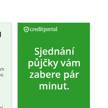
u
ích
ní.
ní