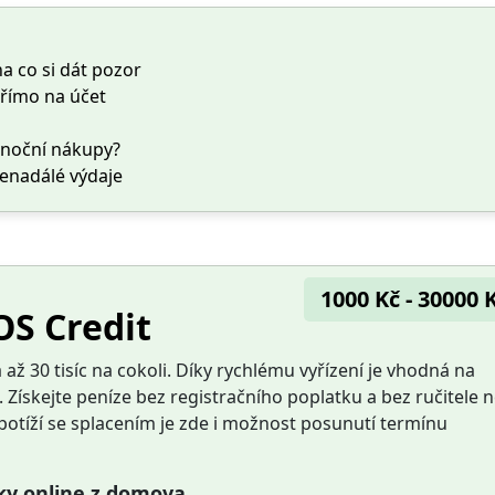
na co si dát pozor
přímo na účet
ánoční nákupy?
nenadálé výdaje
1000 Kč - 30000 
OS Credit
až 30 tisíc na cokoli. Díky rychlému vyřízení je vhodná na
. Získejte peníze bez registračního poplatku a bez ručitele 
 potíží se splacením je zde i možnost posunutí termínu
čky online z domova