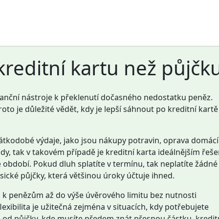
 kreditní kartu než půjčk
inanční nástroje k překlenutí dočasného nedostatku peněz.
to je důležité vědět, kdy je lepší sáhnout po kreditní kartě
tkodobé výdaje, jako jsou nákupy potravin, oprava domác
, tak v takovém případě je kreditní karta ideálnějším řeše
 období. Pokud dluh splatíte v termínu, tak neplatíte žádné
sické půjčky, která většinou úroky účtuje ihned.
p k penězům až do výše úvěrového limitu bez nutnosti
xibilita je užitečná zejména v situacích, kdy potřebujete
díl od půjčky, kde musíte předem znát přesnou částku, kredit