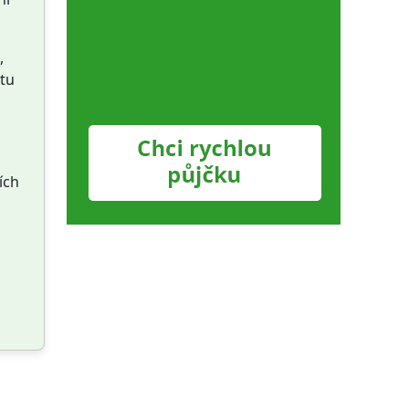
,
rtu
ích