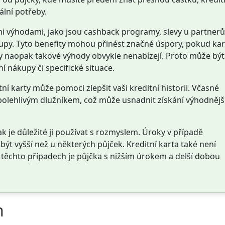
lní potřeby.
i výhodami, jako jsou cashback programy, slevy u partnerů
kupy. Tyto benefity mohou přinést značné úspory, pokud ka
y naopak takové výhody obvykle nenabízejí. Proto může být
í nákupy či specifické situace.
í karty může pomoci zlepšit vaši kreditní historii. Včasné
polehlivým dlužníkem, což může usnadnit získání výhodnějš
ak je důležité ji používat s rozmyslem. Úroky v případě
 vyšší než u některých půjček. Kreditní karta také není
těchto případech je půjčka s nižším úrokem a delší dobou
h