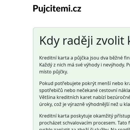
Kdy raději zvolit
Kreditní karta a půjčka jsou dva běžné f
Každý z nich má své výhody i nevýhody. Pro
místo půjčky.
Pokud potřebujete pokrýt menší nebo krá
spotřebičů nebo nečekané cestovní náklady
Většina kreditních karet nabízí bezúročné
úroky, což je výrazně výhodnější než u kla
Kreditní karta poskytuje okamžitý přístu
procházet schvalovacím procesem. Tato fle
rychle zaplatit za zboží či služby. Na roz