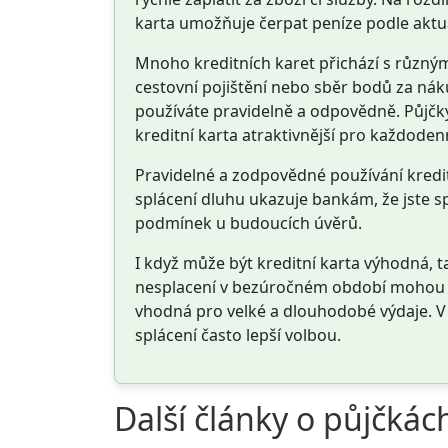
karta umožňuje čerpat peníze podle aktuá
Mnoho kreditních karet přichází s různým
cestovní pojištění nebo sběr bodů za ná
používáte pravidelně a odpovědně. Půjčk
kreditní karta atraktivnější pro každodenn
Pravidelné a zodpovědné používání kreditn
splácení dluhu ukazuje bankám, že jste s
podmínek u budoucích úvěrů.
I když může být kreditní karta výhodná, t
nesplacení v bezúročném období mohou být
vhodná pro velké a dlouhodobé výdaje. V 
splácení často lepší volbou.
Další články o půjčkác